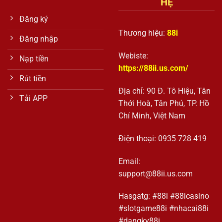
HỆ
Đăng ký
Thương hiệu:
88i
Đăng nhập
Webiste:
Nạp tiền
https://88ii.us.com/
Rút tiền
Địa chỉ:
90 Đ. Tô Hiệu, Tân
Tải APP
Thới Hoà, Tân Phú, TP. Hồ
Chí Minh, Việt Nam
Điện thoại:
0935 728 419
Email:
support@88ii.us.com
Hasgatg: #88i #88icasino
#slotgame88i #nhacai88i
#dangky88i