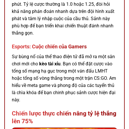
phút. Tỷ lệ cược thường là 1.0 hoặc 1.25, đòi hỏi
khả năng phán đoán nhanh dựa trên đội hình xuất
phát và tâm lý nhập cuộc của cầu thủ. Sảnh này
phù hợp để bạn triển khai chiến thuật đánh nhanh
thắng gọn.
Esports: Cuộc chiến của Gamers
Sự bùng nổ của thể thao điện tử đã mở ra một sân
chơi mới cho
kèo tài xỉu
. Bạn có thể đặt cược vào
tổng số mạng hạ gục trong một ván đấu LMHT
hoặc tổng số vòng thắng trong một trận CS:GO. Am
hiểu về meta game và phong độ của các tuyển thủ
là chìa khóa để bạn chinh phục sảnh cược hiện đại
này.
Chiến lược thực chiến nâng tỷ lệ thắng
lên 75%