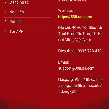
Đăng nhập
Webiste:
Nạp tiền
https://88ii.us.com/
Rút tiền
Địa chỉ:
90 Đ. Tô Hiệu, Tân
Tải APP
Thới Hoà, Tân Phú, TP. Hồ
Chí Minh, Việt Nam
Điện thoại:
0935 728 419
Email:
support@88ii.us.com
Hasgatg: #88i #88icasino
#slotgame88i #nhacai88i
#dangky88i