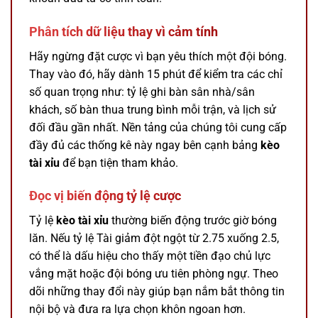
Phân tích dữ liệu thay vì cảm tính
Hãy ngừng đặt cược vì bạn yêu thích một đội bóng.
Thay vào đó, hãy dành 15 phút để kiểm tra các chỉ
số quan trọng như: tỷ lệ ghi bàn sân nhà/sân
khách, số bàn thua trung bình mỗi trận, và lịch sử
đối đầu gần nhất. Nền tảng của chúng tôi cung cấp
đầy đủ các thống kê này ngay bên cạnh bảng
kèo
tài xỉu
để bạn tiện tham khảo.
Đọc vị biến động tỷ lệ cược
Tỷ lệ
kèo tài xỉu
thường biến động trước giờ bóng
lăn. Nếu tỷ lệ Tài giảm đột ngột từ 2.75 xuống 2.5,
có thể là dấu hiệu cho thấy một tiền đạo chủ lực
vắng mặt hoặc đội bóng ưu tiên phòng ngự. Theo
dõi những thay đổi này giúp bạn nắm bắt thông tin
nội bộ và đưa ra lựa chọn khôn ngoan hơn.