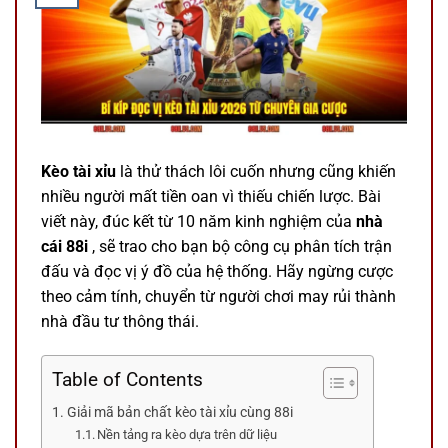
Kèo tài xỉu
là thử thách lôi cuốn nhưng cũng khiến
nhiều người mất tiền oan vì thiếu chiến lược. Bài
viết này, đúc kết từ 10 năm kinh nghiệm của
nhà
cái 88i
, sẽ trao cho bạn bộ công cụ phân tích trận
đấu và đọc vị ý đồ của hệ thống. Hãy ngừng cược
theo cảm tính, chuyển từ người chơi may rủi thành
nhà đầu tư thông thái.
Table of Contents
Giải mã bản chất kèo tài xỉu cùng 88i
Nền tảng ra kèo dựa trên dữ liệu