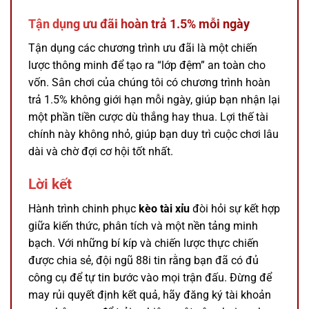
Tận dụng ưu đãi hoàn trả 1.5% mỗi ngày
Tận dụng các chương trình ưu đãi là một chiến
lược thông minh để tạo ra “lớp đệm” an toàn cho
vốn. Sân chơi của chúng tôi có chương trình hoàn
trả 1.5% không giới hạn mỗi ngày, giúp bạn nhận lại
một phần tiền cược dù thắng hay thua. Lợi thế tài
chính này không nhỏ, giúp bạn duy trì cuộc chơi lâu
dài và chờ đợi cơ hội tốt nhất.
Lời kết
Hành trình chinh phục
kèo tài xỉu
đòi hỏi sự kết hợp
giữa kiến thức, phân tích và một nền tảng minh
bạch. Với những bí kíp và chiến lược thực chiến
được chia sẻ, đội ngũ 88i tin rằng bạn đã có đủ
công cụ để tự tin bước vào mọi trận đấu. Đừng để
may rủi quyết định kết quả, hãy đăng ký tài khoản