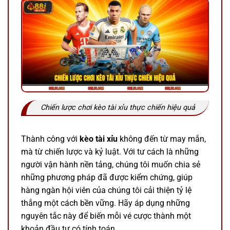
Chiến lược chơi kèo tài xỉu thực chiến hiệu quả
Thành công với
kèo tài xỉu
không đến từ may mắn,
mà từ chiến lược và kỷ luật. Với tư cách là những
người vận hành nền tảng, chúng tôi muốn chia sẻ
những phương pháp đã được kiểm chứng, giúp
hàng ngàn hội viên của chúng tôi cải thiện tỷ lệ
thắng một cách bền vững. Hãy áp dụng những
nguyên tắc này để biến mỗi vé cược thành một
khoản đầu tư có tính toán.